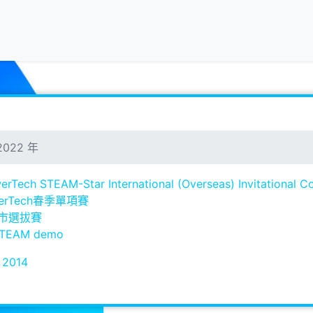
2022 年
rTech STEAM-Star International (Overseas) Invitational C
werTech春季單項賽
南市選拔賽
EAM demo
2014